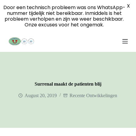
X
S
Door een technisch probleem was ons WhatsApp-
k
nummer tijdelijk niet bereikbaar. Inmiddels is het
i
probleem verholpen en zijn we weer beschikbaar.
p
Onze excuses voor het ongemak.
t
o
c
o
n
t
e
n
t
Surrenal maakt de patienten blij
August 20, 2019
Recente Ontwikkelingen