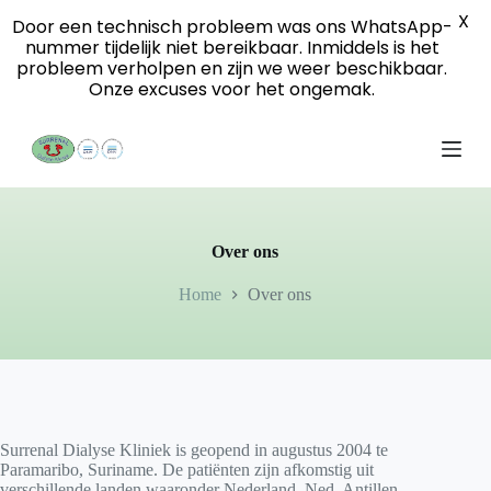
X
S
Door een technisch probleem was ons WhatsApp-
k
nummer tijdelijk niet bereikbaar. Inmiddels is het
i
probleem verholpen en zijn we weer beschikbaar.
p
Onze excuses voor het ongemak.
t
o
c
o
n
t
e
n
Over ons
t
Home
Over ons
Surrenal Dialyse Kliniek is geopend in augustus 2004 te
Paramaribo, Suriname. De patiënten zijn afkomstig uit
verschillende landen waaronder Nederland, Ned. Antillen,