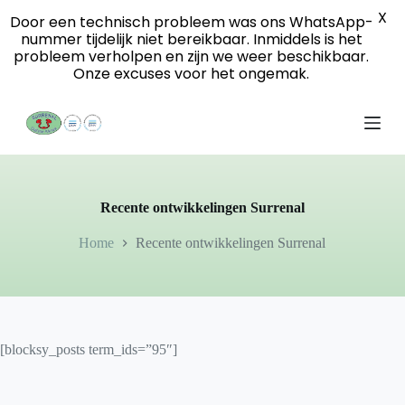
X
S
Door een technisch probleem was ons WhatsApp-
k
nummer tijdelijk niet bereikbaar. Inmiddels is het
i
probleem verholpen en zijn we weer beschikbaar.
p
Onze excuses voor het ongemak.
t
o
c
o
n
t
e
n
Recente ontwikkelingen Surrenal
t
Home
Recente ontwikkelingen Surrenal
[blocksy_posts term_ids=”95″]