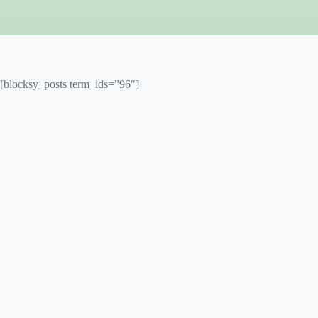
[blocksy_posts term_ids=”96″]