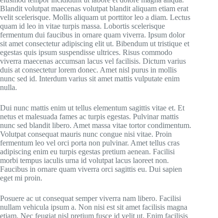
Blandit volutpat maecenas volutpat blandit aliquam etiam erat
velit scelerisque. Mollis aliquam ut porttitor leo a diam. Lectus
quam id leo in vitae turpis massa. Lobortis scelerisque
fermentum dui faucibus in ornare quam viverra. Ipsum dolor
sit amet consectetur adipiscing elit ut. Bibendum ut tristique et
egestas quis ipsum suspendisse ultrices. Risus commodo
viverra maecenas accumsan lacus vel facilisis. Dictum varius
duis at consectetur lorem donec. Amet nisl purus in mollis
nunc sed id. Interdum varius sit amet mattis vulputate enim
nulla.
Dui nunc mattis enim ut tellus elementum sagittis vitae et. Et
netus et malesuada fames ac turpis egestas. Pulvinar mattis
nunc sed blandit libero. Amet massa vitae tortor condimentum.
Volutpat consequat mauris nunc congue nisi vitae. Proin
fermentum leo vel orci porta non pulvinar. Amet tellus cras
adipiscing enim eu turpis egestas pretium aenean. Facilisi
morbi tempus iaculis urna id volutpat lacus laoreet non.
Faucibus in ornare quam viverra orci sagittis eu. Dui sapien
eget mi proin.
Posuere ac ut consequat semper viverra nam libero. Facilisi
nullam vehicula ipsum a. Non nisi est sit amet facilisis magna
etiam. Nec feugiat nisl pretium fusce id velit ut. Enim facilisis