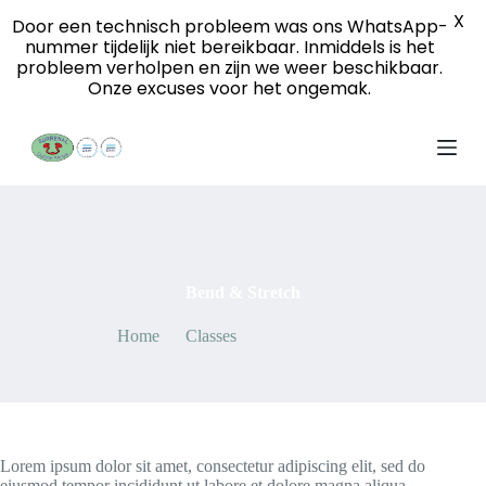
X
S
Door een technisch probleem was ons WhatsApp-
k
nummer tijdelijk niet bereikbaar. Inmiddels is het
i
probleem verholpen en zijn we weer beschikbaar.
p
Onze excuses voor het ongemak.
t
o
c
o
n
t
e
n
By
admin
On
May 7, 2021
t
Bend & Stretch
Home
Classes
Bend & Stretch
Lorem ipsum dolor sit amet, consectetur adipiscing elit, sed do
eiusmod tempor incididunt ut labore et dolore magna aliqua.