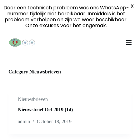
X
S
Door een technisch probleem was ons WhatsApp-
k
nummer tijdelijk niet bereikbaar. Inmiddels is het
i
probleem verholpen en zijn we weer beschikbaar.
p
Onze excuses voor het ongemak.
t
o
c
o
n
t
e
n
Category
Nieuwsbrieven
t
Nieuwsbrieven
Nieuwsbrief Oct 2019 (14)
admin
October 18, 2019