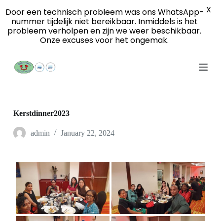
X
S
Door een technisch probleem was ons WhatsApp-
k
nummer tijdelijk niet bereikbaar. Inmiddels is het
i
probleem verholpen en zijn we weer beschikbaar.
p
Onze excuses voor het ongemak.
t
o
c
o
n
t
e
n
Kerstdinner2023
t
admin
January 22, 2024